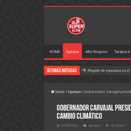
HOME
Iquique
Alto Hospicio
Tarapacá
Últimas Noticias
¡Rugido de esperanza en el 
Inicio
/
Iquique
/
Gobernador Carvajal presid
Gobernador Carvajal presid
Cambio Climático
01/09/2022
Iquique
41 Vistas