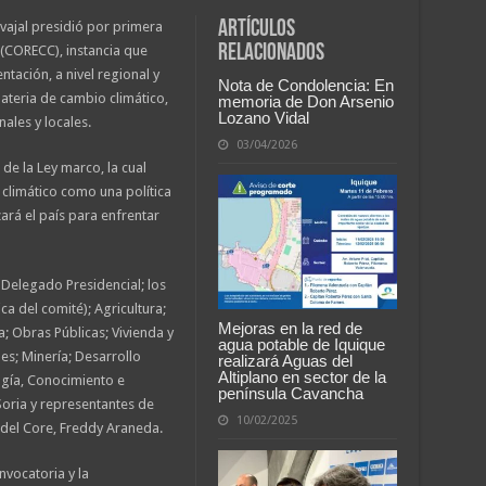
Artículos
vajal presidió por primera
relacionados
(CORECC), instancia que
tación, a nivel regional y
Nota de Condolencia: En
materia de cambio climático,
memoria de Don Arsenio
Lozano Vidal
ales y locales.
03/04/2026
de la Ley marco, la cual
 climático como una política
ará el país para enfrentar
 Delegado Presidencial; los
a del comité); Agricultura;
Mejoras en la red de
; Obras Públicas; Vivienda y
agua potable de Iquique
s; Minería; Desarrollo
realizará Aguas del
Altiplano en sector de la
logía, Conocimiento e
península Cavancha
Soria y representantes de
10/02/2025
 del Core, Freddy Araneda.
nvocatoria y la