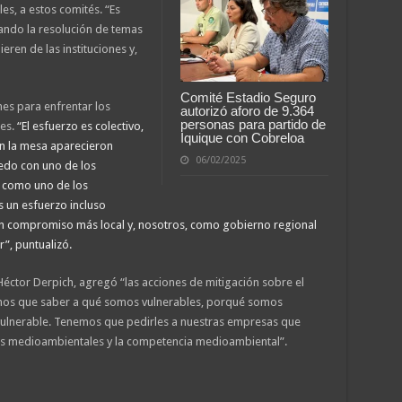
s, a estos comités. “Es
ando la resolución de temas
en de las instituciones y,
Comité Estadio Seguro
nes para enfrentar los
autorizó aforo de 9.364
personas para partido de
les.
“El esfuerzo es colectivo,
Iquique con Cobreloa
en la mesa aparecieron
06/02/2025
edo con uno de los
n como uno de los
 un esfuerzo incluso
 un compromiso más local y, nosotros, como gobierno regional
, puntualizó.
Héctor Derpich, agregó “las acciones de mitigación sobre el
emos que saber a qué somos vulnerables, porqué somos
a vulnerable. Tenemos que pedirles a nuestras empresas que
as medioambientales y la competencia medioambiental”.