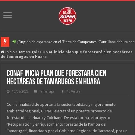
¡Rugido de esperanza en el Tierra de Campeones! Cantillana debuta con u
Inicio
/
Tamarugal
/
CONAF inicia plan que
forestará cien hectáreas
de tamarugos en Huara
CONAF inicia plan que
forestará cien
hectáreas de tamarugos en Huara
10/08/2022
Tamarugal
45 Vistas
Con la finalidad de aportar a la sustentabilidad y mejoramiento
ambiental regional, CONAF ejecutará un potente proyecto de
forestación en Huara y Colchane. De esta forma, el proyecto
“Recuperación y enriquecimiento forestal de la Pampa del
Tamarugal”, financiado por el Gobierno Regional de Tarapacá, por un