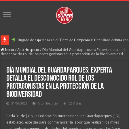
¡Rugido de esperanza en el Tierra de Campeones! Cantillana debuta con u
Inicio
/
Alto Hospicio
/
Día Mundial del Guardaparques: Experta detalla el
desconocido rol de los protagonistas en la protección de la biodiversidad
Día Mundial del Guardaparques: Experta
detalla el desconocido rol de los
protagonistas en la protección de la
biodiversidad
31/07/2022
Alto Hospicio
52 Vistas
Cada 31 de julio, la Federación Internacional de Guardaparques (FGI)
estableció, este día para conmemorar la labor que realizan los miles
de hombres y mujeres alrededor del mundo para preservar las áreas