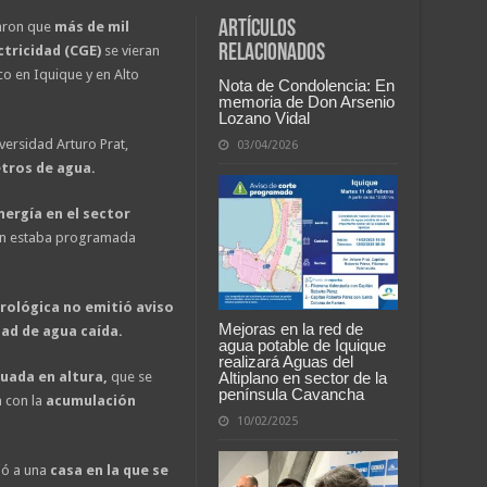
Artículos
caron que
más de mil
relacionados
ctricidad (CGE)
se vieran
co en Iquique y en Alto
Nota de Condolencia: En
memoria de Don Arsenio
Lozano Vidal
versidad Arturo Prat,
03/04/2026
etros de agua.
ergía en el sector
ón estaba programada
rológica no emitió aviso
Mejoras en la red de
ad de agua caída.
agua potable de Iquique
realizará Aguas del
Altiplano en sector de la
uada en altura,
que se
península Cavancha
 con la
acumulación
10/02/2025
ió a una
casa en la que se