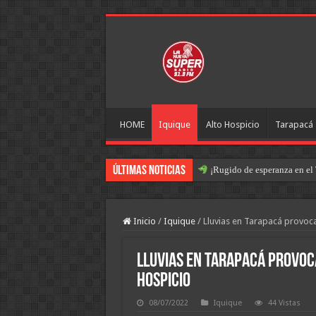
HOME
Iquique
Alto Hospicio
Tarapacá
Últimas Noticias
¡Rugido de esperanza en el 
Inicio
/
Iquique
/
Lluvias en Tarapacá provoca
Lluvias en Tarapacá provoca
Hospicio
08/07/2022
Iquique
44 Vistas