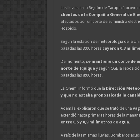
Las lluvias en la Región de Tarapacá provo
clientes de la Compañía General de Ele
afectados por un corte de suministro eléctri
Hospicio.
Según la estación de meteorología de la Uni
pasadas las 3:00 horas
cayeron 0,3 milím
De momento,
se mantiene un corte de en
norte de Iquique
y según CGE la reposici
pasadas las 8:00 horas.
La Onemi informó que la
Dirección Meteo
y que no estaba pronosticada la cantid
Además, explicaron que se trató de una
vag
extendió hasta primeras horas de la mañana
entre 0,5 y 0,9 milímetros de agua.
A raíz de las mismas lluvias, Bomberos acud