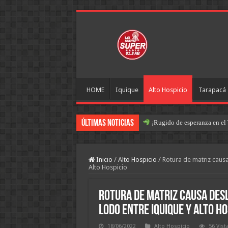
HOME
Iquique
Alto Hospicio
Tarapacá
Últimas Noticias
¡Rugido de esperanza en el 
Inicio
/
Alto Hospicio
/
Rotura de matriz caus
Alto Hospicio
Rotura de matriz causa des
lodo entre Iquique y Alto Ho
18/06/2022
Alto Hospicio
56 Vist