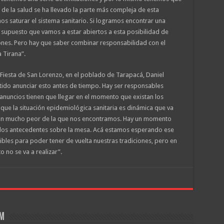
de la salud se ha llevado la parte más compleja de esta
 saturar el sistema sanitario. Si logramos encontrar una
supuesto que vamos a estar abiertos a esta posibilidad de
ones. Pero hay que saber combinar responsabilidad con el
 Tirana”.
 Fiesta de San Lorenzo, en el poblado de Tarapacá, Daniel
tido anunciar esto antes de tiempo. Hay ser responsables
 anuncios tienen que llegar en el momento que existan los
ue la situación epidemiológica sanitaria es dinámica que va
ión mucho peor de la que nos encontramos. Hay un momento
los antecedentes sobre la mesa. Acá estamos esperando ese
es para poder tener de vuelta nuestras tradiciones, pero en
 no se va a realizar”.
om