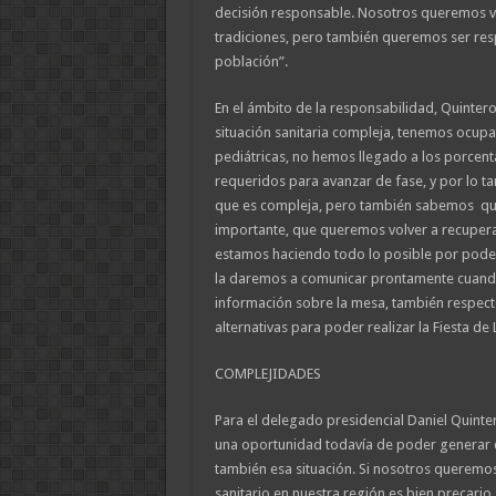
decisión responsable. Nosotros queremos vo
tradiciones, pero también queremos ser resp
población”.
En el ámbito de la responsabilidad, Quintero
situación sanitaria compleja, tenemos ocupa
pediátricas, no hemos llegado a los porcen
requeridos para avanzar de fase, y por lo t
que es compleja, pero también sabemos que
importante, que queremos volver a recupera
estamos haciendo todo lo posible por poder
la daremos a comunicar prontamente cuand
información sobre la mesa, también respecto
alternativas para poder realizar la Fiesta de
COMPLEJIDADES
Para el delegado presidencial Daniel Quinte
una oportunidad todavía de poder generar c
también esa situación. Si nosotros queremos
sanitario en nuestra región es bien precari