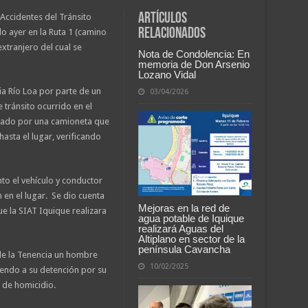
Artículos
Accidentes del Tránsito
relacionados
do ayer en la Ruta 1 (camino
extranjero del cual se
Nota de Condolencia: En
memoria de Don Arsenio
Lozano Vidal
ia Río Loa por parte de un
03/04/2026
 tránsito ocurrido en el
llado por una camioneta que
hasta el lugar, verificando
to el vehículo y conductor
 en el lugar. Se dio cuenta
Mejoras en la red de
ue la SIAT Iquique realizara
agua potable de Iquique
realizará Aguas del
Altiplano en sector de la
península Cavancha
de la Tenencia un hombre
10/02/2025
iendo a su detención por su
 de homicidio.