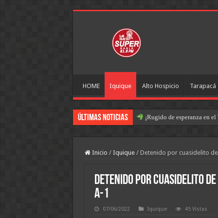
HOME
Iquique
Alto Hospicio
Tarapacá
Últimas Noticias
¡Rugido de esperanza en el 
Inicio
/
Iquique
/
Detenido por cuasidelito de
Detenido por cuasidelito de
A-1
07/06/2022
Iquique
45 Vistas