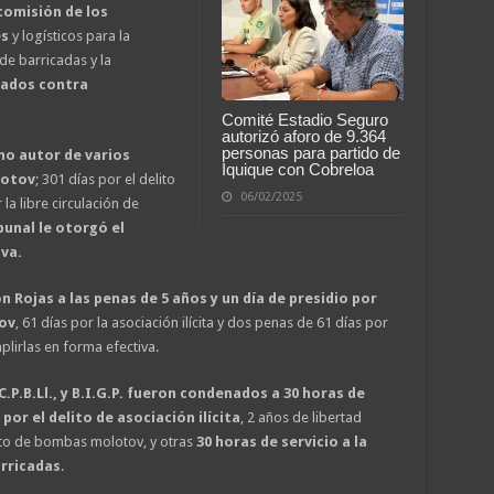
comisión de los
es
y logísticos para la
e barricadas y la
ados contra
Comité Estadio Seguro
autorizó aforo de 9.364
personas para partido de
mo autor de varios
Iquique con Cobreloa
lotov
; 301 días por el delito
06/02/2025
 la libre circulación de
ibunal le otorgó el
iva.
n Rojas
a las penas de 5 años y un día de presidio por
ov
, 61 días por la asociación ilícita y dos penas de 61 días por
lirlas en forma efectiva.
C.P.B.Ll., y B.I.G.P. fueron condenados a 30 horas de
por el delito de asociación ilícita
, 2 años de libertad
ento de bombas molotov, y otras
30 horas de servicio a la
rricadas
.