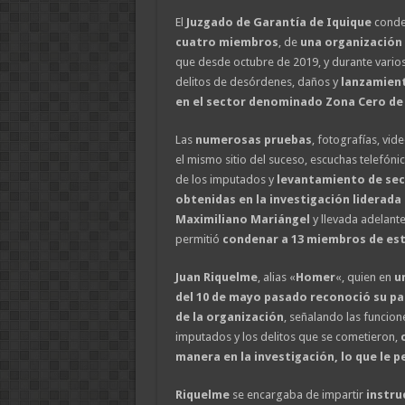
El
Juzgado de Garantía de Iquique
conde
cuatro miembros
, de
una organización
que desde octubre de 2019, y durante varios
delitos de desórdenes, daños y
lanzamien
en el sector denominado
Zona Cero de 
Las
numerosas pruebas
, fotografías, vid
el mismo sitio del suceso, escuchas telefónica
de los imputados y
levantamiento de sec
obtenidas en la investigación liderada 
Maximiliano Mariángel
y llevada adelant
permitió
condenar a 13 miembros de est
Juan Riquelme
, alias «
Homer
«, quien en
u
del 10 de mayo pasado reconoció su pa
de la organización
, señalando las funcion
imputados y los delitos que se cometieron,
manera en la investigación, lo que le p
Riquelme
se encargaba de impartir
instru