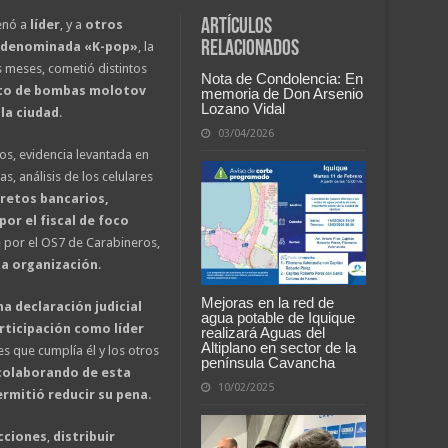
Artículos
nó a
líder
, y a
otros
relacionados
 denominada «K-pop»
, la
 meses, cometió distintos
Nota de Condolencia: En
to de bombas molotov
memoria de Don Arsenio
Lozano Vidal
la ciudad
.
03/04/2026
eos, evidencia levantada en
s, análisis de los celulares
retos bancarios,
por el fiscal de foco
e por el OS7 de Carabineros,
a organización
.
Mejoras en la red de
na declaración judicial
agua potable de Iquique
rticipación como líder
realizará Aguas del
Altiplano en sector de la
es que cumplía él y los otros
península Cavancha
colaborando de esta
10/02/2025
ermitió reducir su pena
.
cciones
,
distribuir