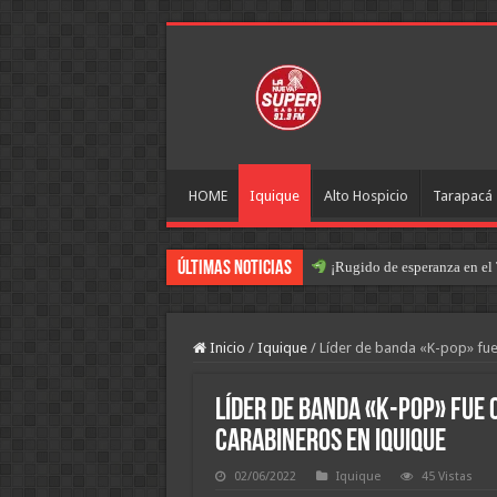
HOME
Iquique
Alto Hospicio
Tarapacá
Últimas Noticias
¡Rugido de esperanza en el 
Inicio
/
Iquique
/
Líder de banda «K-pop» fu
Líder de banda «K-pop» fue
carabineros en Iquique
02/06/2022
Iquique
45 Vistas