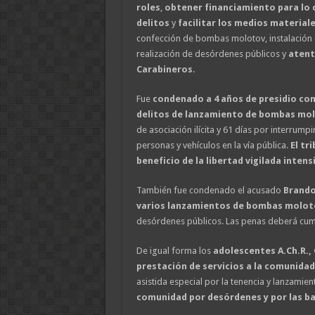
roles
,
obtener financiamiento para lo 
delitos
y
facilitar los medios material
confección de bombas molotov, instalación d
realización de desórdenes públicos y
atent
Carabineros
.
Fue
condenado a 4 años de presidio co
delitos de lanzamiento de bombas mo
de asociación ilícita y 61 días por interrumpir
personas y vehículos en la vía pública.
El tr
beneficio de la libertad vigilada intens
También fue condenado el acusado
Brando
varios lanzamientos de bombas molot
desórdenes públicos. Las penas deberá cump
De igual forma los
adolescentes A.Ch.R., 
prestación de servicios a la comunidad 
asistida especial por la tenencia y lanzami
comunidad por desórdenes y por las ba