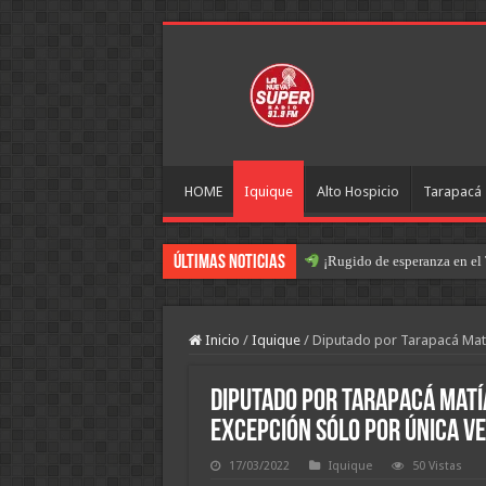
HOME
Iquique
Alto Hospicio
Tarapacá
Últimas Noticias
¡Rugido de esperanza en el 
Inicio
/
Iquique
/
Diputado por Tarapacá Matí
Diputado por Tarapacá Matí
Excepción sólo por única v
17/03/2022
Iquique
50 Vistas