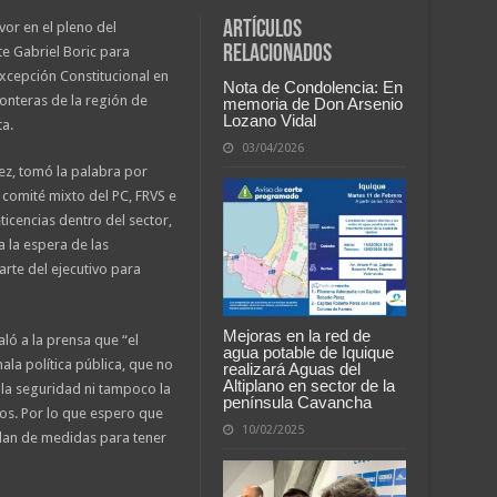
Artículos
vor en el pleno del
relacionados
te Gabriel Boric para
xcepción Constitucional en
Nota de Condolencia: En
onteras de la región de
memoria de Don Arsenio
Lozano Vidal
a.
03/04/2026
ez, tomó la palabra por
 comité mixto del PC, FRVS e
icencias dentro del sector,
 a la espera de las
rte del ejecutivo para
Mejoras en la red de
aló a la prensa que “el
agua potable de Iquique
la política pública, que no
realizará Aguas del
Altiplano en sector de la
 la seguridad ni tampoco la
península Cavancha
os. Por lo que espero que
10/02/2025
plan de medidas para tener