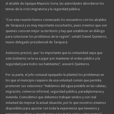
el alcalde de Iquique Mauricio Soria, las autoridades abordaron los
temas de la crisis migratoria y la seguridad pública.
“Con esta reunión hemos comenzado los encuentros con los alcaldes
de Tarapacá y es muy importante escucharlos, pues creemos que son
quienes conocen mejor su territorio y hay que establecer un diálogo
para solucionar los problemas de la región”, señaló Daniel Quinteros,
nuevo delegado presidencial de Tarapacá.
Asimismo precisó, que “es importante que la comunidad sepa que
este Gobierno se la va a jugar por mantener el orden público y la
seguridad para todos sus habitantes”, aseveró Quinteros.
Por su parte, el jefe comunal iquiqueño le planteó los problemas en
los que el municipio requiere de una voluntad común que permita
promover sus soluciones: “Hablamos del agua potable en las caletas,
migración, comercio informal, seguridad pública, paradiplomacia y
vivienda. Coincidimos que debemos trabajar unidos y con real
voluntad de mejorar la actual situación, por lo que nosotros estamos
disponibles para aportar con toda la experiencia que tenemos y
esperamos volver a encontrarnos para tratar estos y otros temas”,