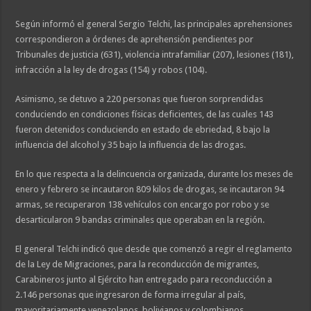
Según informó el general Sergio Telchi, las principales aprehensiones
correspondieron a órdenes de aprehensión pendientes por
Tribunales de justicia (631), violencia intrafamiliar (207), lesiones (181),
infracción a la ley de drogas (154) y robos (104).
Asimismo, se detuvo a 220 personas que fueron sorprendidas
conduciendo en condiciones físicas deficientes, de las cuales 143
fueron detenidos conduciendo en estado de ebriedad, 8 bajo la
influencia del alcohol y 35 bajo la influencia de las drogas.
En lo que respecta a la delincuencia organizada, durante los meses de
enero y febrero se incautaron 809 kilos de drogas, se incautaron 94
armas, se recuperaron 138 vehículos con encargo por robo y se
desarticularon 9 bandas criminales que operaban en la región.
El general Telchi indicó que desde que comenzó a regir el reglamento
de la Ley de Migraciones, para la reconducción de migrantes,
Carabineros junto al Ejército han entregado para reconducción a
2.146 personas que ingresaron de forma irregular al país,
mayoritariamente venezolanos, bolivianos y colombianos.